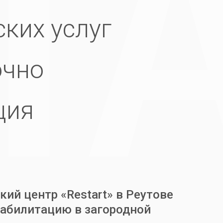
ких услуг
очно
ация
ий центр «Restart» в Реутове
еабилитацию в загородной