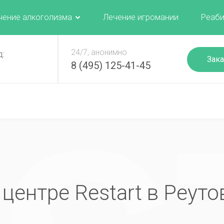
чение алкоголизма
Лечение игромании
Реаби
24/7, анонимно
д:
Зака
8 (495) 125-41-45
 центре Restart в Реуто