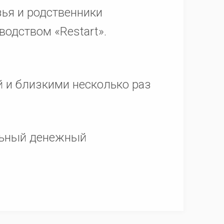
зья и родственники
водством «Restart».
й и близкими несколько раз
льный денежный