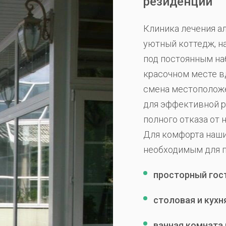
резиденции
Клиника лечения ал
уютный коттедж, н
под постоянным на
красочном месте вд
смена местоположе
для эффективной р
полного отказа от 
Для комфорта наши
необходимым для 
просторный гос
столовая и кухня
ванная комната 