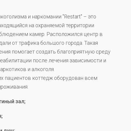
коголизма и наркомании "Restart" – это
аходящийся на охраняемой территории
блюдением камер. Расположился центр в
али от трафика большого города. Такая
ния помогает создать благоприятную среду
еабилитации после лечения зависимости и
наркотиков и алкоголя.
х пациентов коттедж оборудован всем
проживания:
тиный зал;
;
и душ;