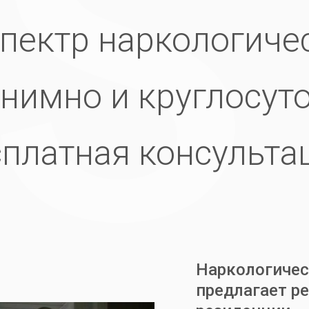
пектр наркологичес
нимно и круглосут
платная консульт
Наркологическ
предлагает р