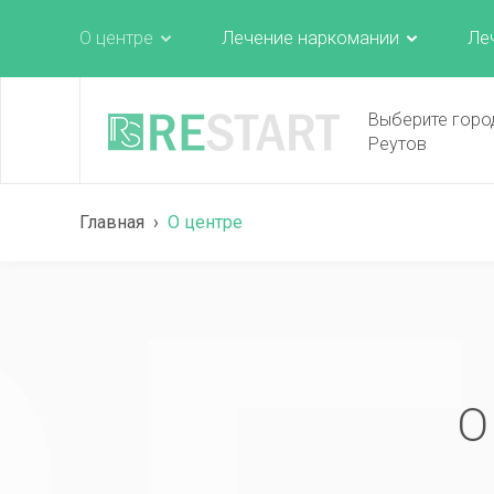
О центре
Лечение наркомании
Ле
Выберите горо
Реутов
Главная
›
О центре
О