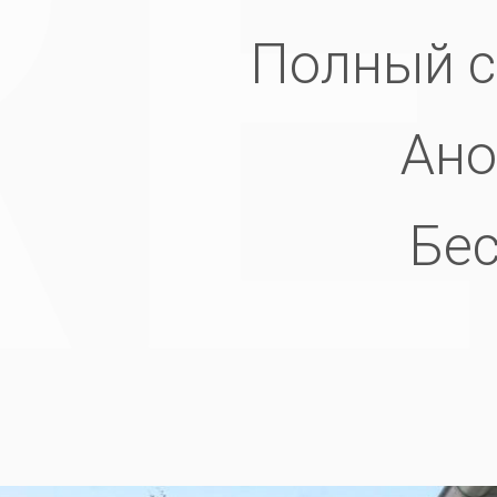
Полный с
Ано
Бес